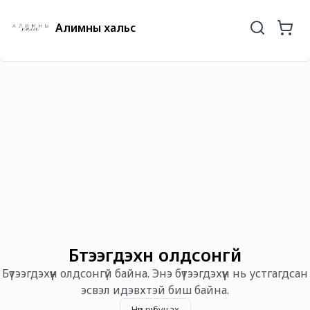
Алимны хальс
Бүтээгдэхүүн олдсонгүй
Бүтээгдэхүүн олдсонгүй байна. Энэ бүтээгдэхүүн нь устгагдсан
эсвэл идэвхтэй биш байна.
Нүүр рүү буцах