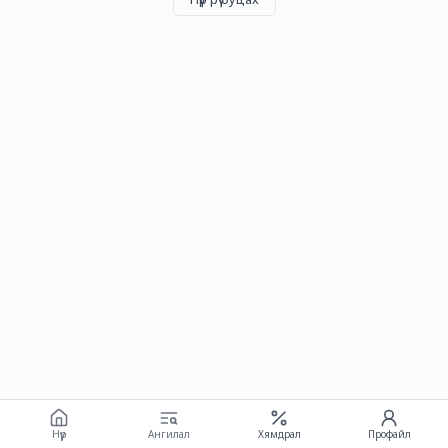
Нүүр
Ангилал
Хямдрал
Профайл