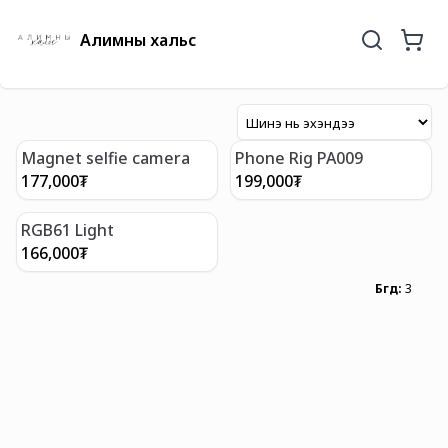
Алимны хальс
Magnet selfie camera
Phone Rig PA009
177,000
₮
199,000
₮
RGB61 Light
166,000
₮
Бүгд
:
3