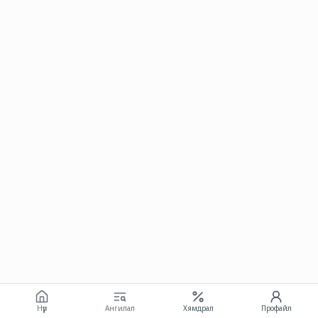
Нүүр
Ангилал
Хямдрал
Профайл