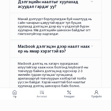
Дэлгэцийн наалтыг хуулахад
асуудал гардаг уу?
Манай дэлгүүрт борлуулагдаж буй наалтууд нь
сайн чанарын цавуутай ирдэг тул буцаж
хуулахад дэлгэцэн дээр юу ч үлдэхгүй бүрэн
хууларна. Мөн дэлгэцийн шинэхэн байдлыг огт
гэмтээхгүйгээр хадгалдаг.
Macbook дэлгэцэн дээр наалт наах
ер нь ямар хэрэгтэй вэ?
Macbook дэлгэц нь хагарч зурагдахаас
илүүтэйгээр хааж нээх болгонд keyboard-ны
товчлуур байнга дэлгэцэнд хүрснээр 2-3
жилийн /удаан хугацаа/ хугацаанд
арилахааргүй товчлуурын хэлбэртэй толбо
үүссэн байдаг. Хэрэв наалттай бол наалтыг
хуулахад дэлгэц шинээрээ байх болно.
Нүүр
Ангилал
Хямдрал
Профайл