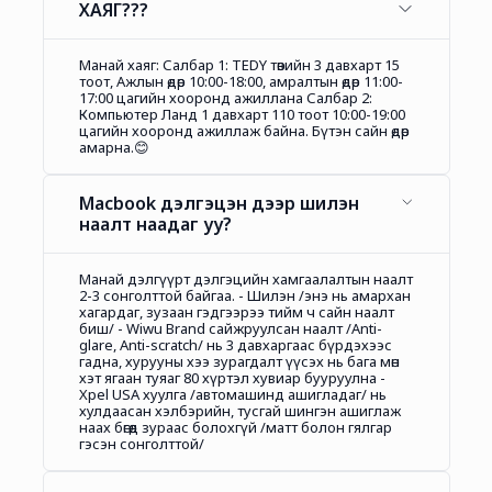
ХАЯГ???
Манай хаяг: Салбар 1: TEDY төвийн 3 давхарт 15
тоот, Ажлын өдөр 10:00-18:00, амралтын өдөр 11:00-
17:00 цагийн хооронд ажиллана Салбар 2:
Компьютер Ланд 1 давхарт 110 тоот 10:00-19:00
цагийн хооронд ажиллаж байна. Бүтэн сайн өдөр
амарна.😊
Macbook дэлгэцэн дээр шилэн
наалт наадаг уу?
Манай дэлгүүрт дэлгэцийн хамгаалалтын наалт
2-3 сонголттой байгаа. - Шилэн /энэ нь амархан
хагардаг, зузаан гэдгээрээ тийм ч сайн наалт
биш/ - Wiwu Brand сайжруулсан наалт /Anti-
glare, Anti-scratch/ нь 3 давхаргаас бүрдэхээс
гадна, хурууны хээ зурагдалт үүсэх нь бага мөн
хэт ягаан туяаг 80 хүртэл хувиар бууруулна -
Xpel USA хуулга /автомашинд ашигладаг/ нь
хулдаасан хэлбэрийн, тусгай шингэн ашиглаж
наах бөгөөд зураас болохгүй /матт болон гялгар
гэсэн сонголттой/