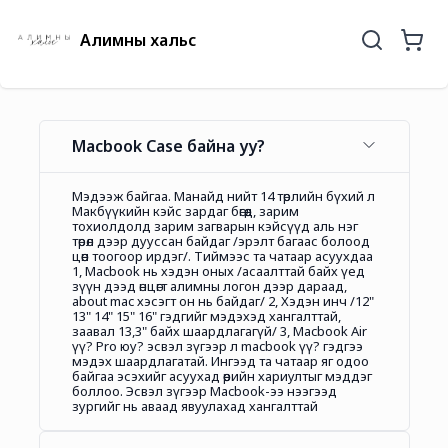
Алимны хальс
Macbook Case байна уу?
Мэдээж байгаа. Манайд нийт 14 төрлийн бүхий л
Макбүүкийн кэйс зардаг бөгөөд, зарим
тохиолдолд зарим загварын кэйсүүд аль нэг
төрөл дээр дууссан байдаг /эрэлт багаас болоод
цөөн тоогоор ирдэг/. Тиймээс та чатаар асуухдаа
1, Macbook нь хэдэн оных /асаалттай байх үед
зүүн дээд өнцөгт алимны логон дээр дараад,
about mac хэсэгт он нь байдаг/ 2, Хэдэн инч /12"
13" 14" 15" 16" гэдгийг мэдэхэд хангалттай,
заавал 13,3" байх шаардлагагүй/ 3, Macbook Air
үү? Pro юу? эсвэл зүгээр л macbook үү? гэдгээ
мэдэх шаардлагатай. Ингээд та чатаар яг одоо
байгаа эсэхийг асуухад өөрийн хариултыг мэддэг
боллоо. Эсвэл зүгээр Macbook-ээ нээгээд
зургийг нь аваад явуулахад хангалттай