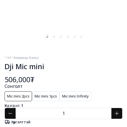
Алимны Хальс
Dji Mic mini
506,000₮
Сонголт
Mic mini 2pcs
Mic mini 1pcs
Mic mini Infinity
Үлдэгдэл:
1
Хүргэлттэй