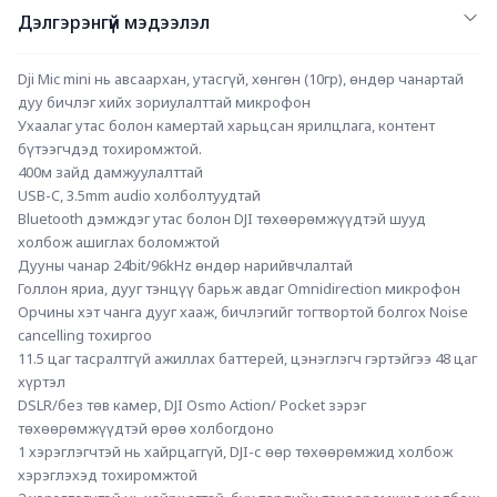
Дэлгэрэнгүй мэдээлэл
Dji Mic mini нь авсаархан, утасгүй, хөнгөн (10гр), өндөр чанартай 
дуу бичлэг хийх зориулалттай микрофон
Ухаалаг утас болон камертай харьцсан ярилцлага, контент 
бүтээгчдэд тохиромжтой.
400м зайд дамжуулалттай
USB-C, 3.5mm audio холболтуудтай
Bluetooth дэмждэг утас болон DJI төхөөрөмжүүдтэй шууд 
холбож ашиглах боломжтой
Дууны чанар 24bit/96kHz өндөр нарийвчлалтай
Голлон яриа, дууг тэнцүү барьж авдаг Omnidirection микрофон
Орчины хэт чанга дууг хааж, бичлэгийг тогтвортой болгох Noise 
cancelling тохиргоо
11.5 цаг тасралтгүй ажиллах баттерей, цэнэглэгч гэртэйгээ 48 цаг 
хүртэл
DSLR/без төв камер, DJI Osmo Action/ Pocket зэрэг 
төхөөрөмжүүдтэй өрөө холбогдоно
1 хэрэглэгчтэй нь хайрцаггүй, DJI-с өөр төхөөрөмжид холбож 
хэрэглэхэд тохиромжтой