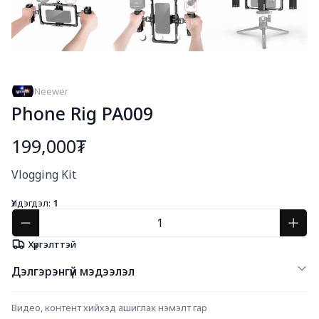
Neewer
Phone Rig PA009
199,000₮
Богино тайлбар
Vlogging Kit
Үлдэгдэл:
1
Хүргэлттэй
Дэлгэрэнгүй мэдээлэл
Видео, контент хийхэд ашиглах нэмэлт гар