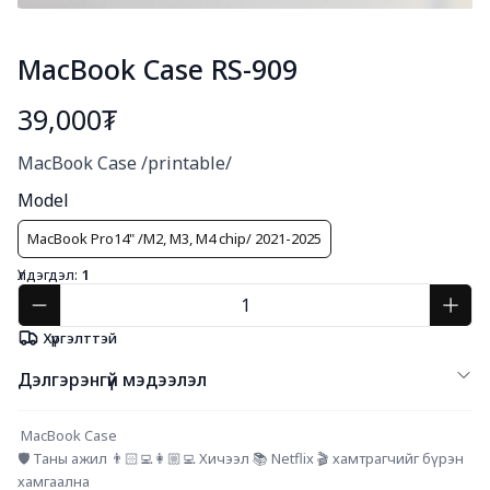
MacBook Case RS-909
39,000₮
Богино тайлбар
MacBook Case /printable/
Model
MacBook Pro14" /M2, M3, M4 chip/ 2021-2025
Үлдэгдэл:
1
Хүргэлттэй
Дэлгэрэнгүй мэдээлэл
 MacBook Case 
🛡️ Таны ажил 👨🏻‍💻👩🏼‍💻 Хичээл 📚 Netflix 🎬 хамтрагчийг бүрэн 
хамгаална