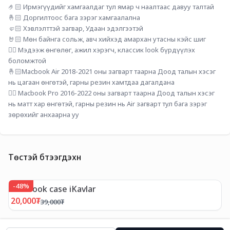
🤌🏻 Ирмэгүүдийг хамгаалдаг тул ямар ч наалтаас давуу талтай
🤞🏻 Доргилтоос бага зэрэг хамгаалална
🤛🏻 Хэвлэлттэй загвар, Удаан эдэлгээтэй
🤘🏻 Мөн байнга сольж, авч хийхэд амархан утасны кэйс шиг
👌🏻 Мэдээж өнгөлөг, ажил хэрэгч, классик look бүрдүүлэх 
боломжтой
🤞🏻Macbook Air 2018-2021 оны загварт таарна Доод талын хэсэг 
нь цагаан өнгөтэй, гарны резин хамтдаа дагалдана
👉🏻 Macbook Pro 2016-2022 оны загварт таарна Доод талын хэсэг 
нь матт хар өнгөтэй, гарны резин нь Air загварт тул бага зэрэг 
зөрөхийг анхаарна уу
Төстэй бүтээгдэхүүн
-
48
%
MacBook case iKavlar
M
20,000
₮
5
39,000
₮