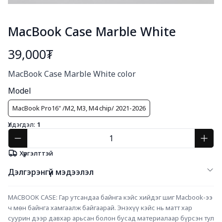
MacBook Case Marble White
39,000₮
Богино тайлбар
MacBook Case Marble White color
Model
MacBook Pro16" /M2, M3, M4 chip/ 2021-2026
Үлдэгдэл:
1
Хүргэлттэй
Дэлгэрэнгүй мэдээлэл
MACBOOK CASE: Гар утсандаа байнга кэйс хийдэг шиг Macbook-ээ 
ч мөн байнга хамгаалж байгаарай. Энэхүү кэйс нь матт хар 
суурин дээр давхар арьсан болон бусад материалаар бүрсэн тул 