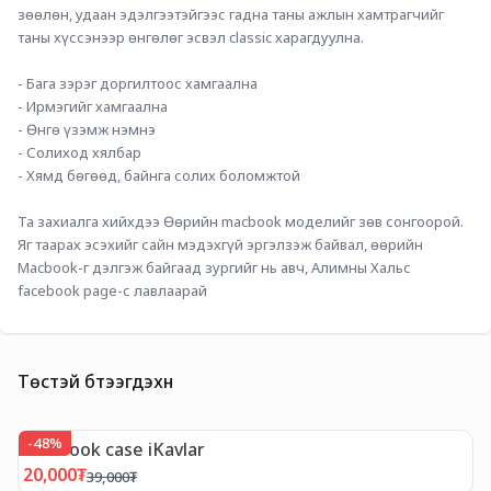
зөөлөн, удаан эдэлгээтэйгээс гадна таны ажлын хамтрагчийг 
таны хүссэнээр өнгөлөг эсвэл classic харагдуулна. 
- Бага зэрэг доргилтоос хамгаална
- Ирмэгийг хамгаална
- Өнгө үзэмж нэмнэ
- Солиход хялбар
- Хямд бөгөөд, байнга солих боломжтой
Та захиалга хийхдээ Өөрийн macbook моделийг зөв сонгоорой. 
Яг таарах эсэхийг сайн мэдэхгүй эргэлзэж байвал, өөрийн 
Macbook-г дэлгэж байгаад зургийг нь авч, Алимны Хальс 
facebook page-с лавлаарай
Төстэй бүтээгдэхүүн
-
48
%
MacBook case iKavlar
M
20,000
₮
5
39,000
₮