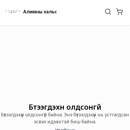
Алимны хальс
Бүтээгдэхүүн олдсонгүй
Бүтээгдэхүүн олдсонгүй байна. Энэ бүтээгдэхүүн нь устгагдсан
эсвэл идэвхтэй биш байна.
Нүүр рүү буцах