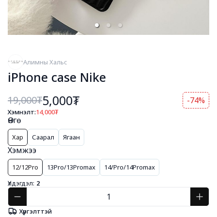
Алимны Хальс
iPhone case Nike
5,000₮
19,000
₮
-74%
Хэмнэлт:
14,000
₮
Өнгө
Хар
Саарал
Ягаан
Хэмжээ
12/12Pro
13Pro/13Promax
14/Pro/14Promax
Үлдэгдэл:
2
Хүргэлттэй