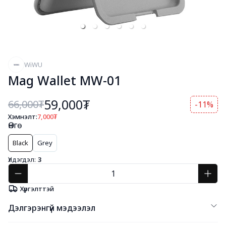
WiWU
Mag Wallet MW-01
59,000₮
66,000
₮
-11%
Хэмнэлт:
7,000
₮
Өнгө
Black
Grey
Үлдэгдэл:
3
Хүргэлттэй
Дэлгэрэнгүй мэдээлэл