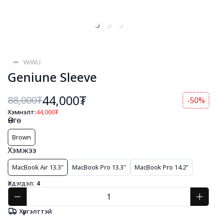
WiWU
Geniune Sleeve
44,000₮
88,000
₮
-50%
Хэмнэлт:
44,000
₮
Өнгө
Brown
Хэмжээ
MacBook Air 13.3"
MacBook Pro 13.3"
MacBook Pro 14.2"
Үлдэгдэл:
4
Хүргэлттэй