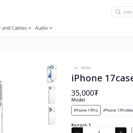
 and Cables
Audio
WiWU
iPhone 17cas
35,000₮
Model
iPhone 17Pro
iPhone 17ProMa
Үлдэгдэл:
1