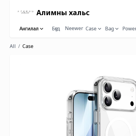
Алимны хальс
Neewer
Ангилал
Бүгд
Case
Bag
Power
All
Case