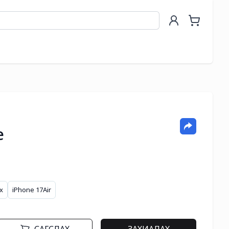
e
x
iPhone 17Air