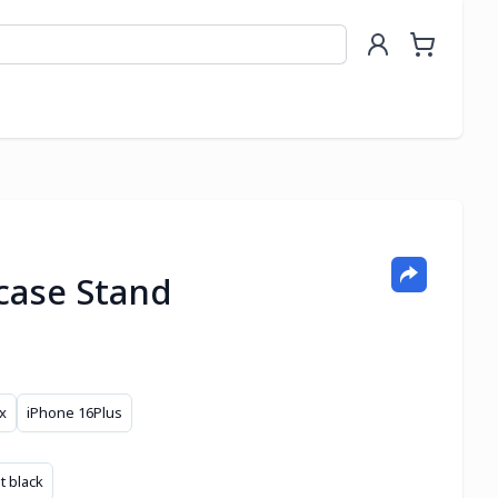
case Stand
x
iPhone 16Plus
t black