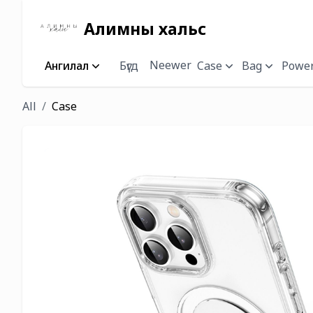
Алимны хальс
Neewer
Ангилал
Бүгд
Case
Bag
Power
All
Case