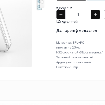
Үлдэгдэл:
2
Хүргэлттэй
Дэлгэрэнгүй мэдээлэл
Mатериал: TPU+PC
нимгэн нь 2.5мм
N52 соронзтой /38pcs magnets/
Хүрээний хамгаалалттай
Ардаа утас тогтоогчтой
Нийт жин: 50гр