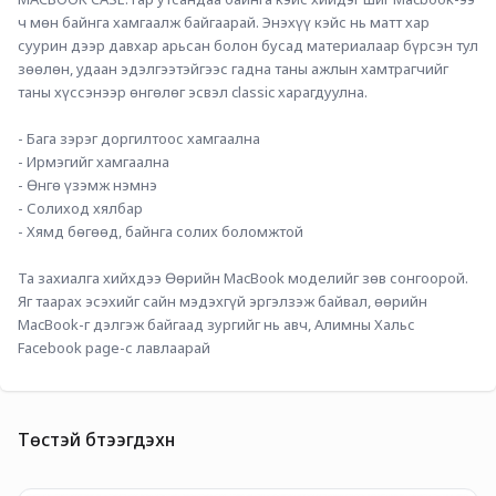
ч мөн байнга хамгаалж байгаарай. Энэхүү кэйс нь матт хар 
суурин дээр давхар арьсан болон бусад материалаар бүрсэн тул 
зөөлөн, удаан эдэлгээтэйгээс гадна таны ажлын хамтрагчийг 
таны хүссэнээр өнгөлөг эсвэл classic харагдуулна. 
- Бага зэрэг доргилтоос хамгаална
- Ирмэгийг хамгаална
- Өнгө үзэмж нэмнэ
- Солиход хялбар
- Хямд бөгөөд, байнга солих боломжтой
Та захиалга хийхдээ Өөрийн MacBook моделийг зөв сонгоорой. 
Яг таарах эсэхийг сайн мэдэхгүй эргэлзэж байвал, өөрийн 
MacBook-г дэлгэж байгаад зургийг нь авч, Алимны Хальс 
Facebook page-с лавлаарай
Төстэй бүтээгдэхүүн