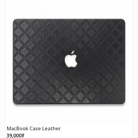
MacBook Case Leather
M
39,000
₮
3