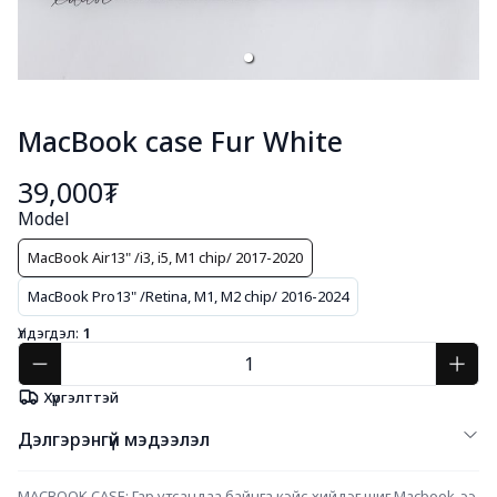
MacBook case Fur White
39,000₮
Model
MacBook Air13" /i3, i5, M1 chip/ 2017-2020
MacBook Pro13" /Retina, M1, M2 chip/ 2016-2024
Үлдэгдэл:
1
Хүргэлттэй
Дэлгэрэнгүй мэдээлэл
MACBOOK CASE: Гар утсандаа байнга кэйс хийдэг шиг Macbook-ээ 