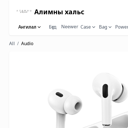
Алимны хальс
Neewer
Ангилал
Бүгд
Case
Bag
Power
All
Audio