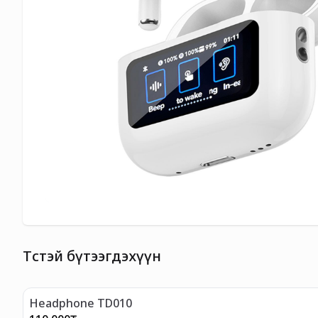
Төстэй бүтээгдэхүүн
Headphone TD010