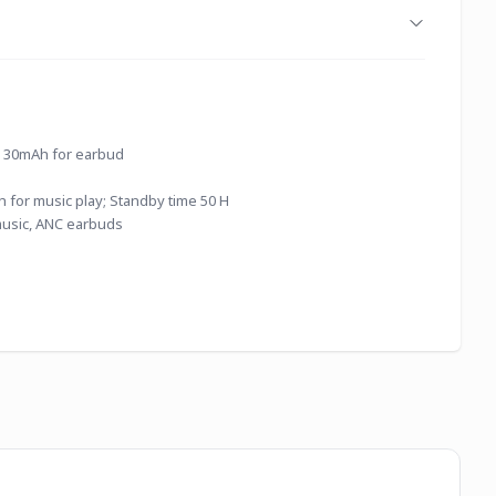
, 30mAh for earbud
h for music play; Standby time 50 H
 music, ANC earbuds
Wi