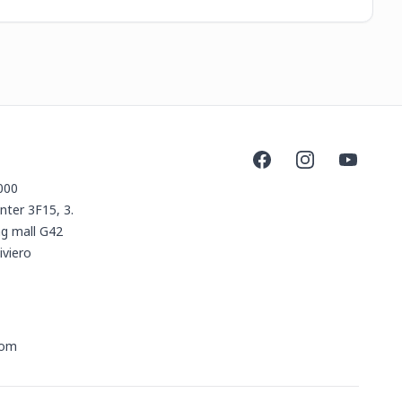
19
Facebook
Instagram
YouTube
000
nter 3F15, 3.
ng mall G42
viero
com