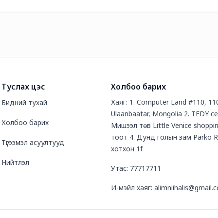
Туслах цэс
Холбоо барих
Хаяг: 1. Computer Land #110, 11
Бидний тухай
Ulaanbaatar, Mongolia 2. TEDY ce
Холбоо барих
Мишээл төв Little Venice shoppi
тоот 4. Дунд голын зам Parko Ri
Түгээмэл асуултууд
хотхон 1f
Нийтлэл
Утас: 77717711
И-мэйл хаяг: alimniihalis@gmail.