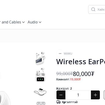
 and Cables
Audio
WiWU
Wireless Ear
80,000₮
99,000
₮
Хэмнэлт:
19,000
₮
Үлдэгдэл:
2
Хүргэлттэй