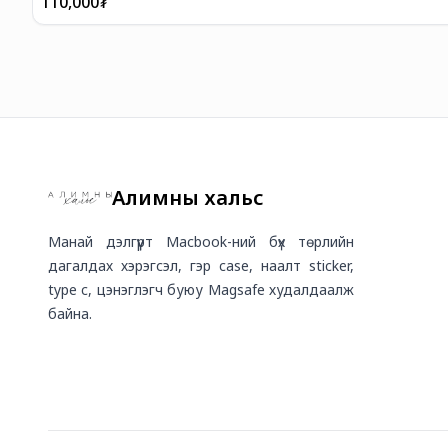
110,000
₮
Алимны хальс
Манай дэлгүүрт Macbook-ний бүх төрлийн
дагалдах хэрэгсэл, гэр case, наалт sticker,
type c, цэнэглэгч буюу Magsafe худалдаалж
байна.