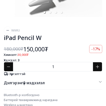
WiWU
iPad Pencil W
150,000₮
180,000
₮
-17%
Хэмнэлт:
30,000
₮
Үлдэгдэл:
3
Хүргэлттэй
Дэлгэрэнгүй мэдээлэл
Bluetooth-р холбогдоно
Баттерей төхөөрөмжинд харагдана
Wireless цэнэглэнэ