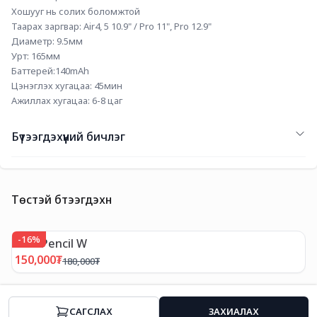
Хошууг нь солих боломжтой
Таарах заргвар: Air4, 5 10.9" / Pro 11", Pro 12.9"
Диаметр: 9.5мм
Урт: 165мм
Баттерей:140mAh
Цэнэглэх хугацаа: 45мин
Ажиллах хугацаа: 6-8 цаг
Бүтээгдэхүүний бичлэг
Төстэй бүтээгдэхүүн
-
16
%
iPad Pencil W
150,000
₮
180,000
₮
CАГСЛАХ
ЗАХИАЛАХ